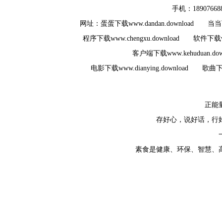
手机
：189076
网址
：
蛋蛋下载www.dandan.download
当当下
程序下载www.chengxu.download
软件下载www
客户端下载www.kehuduan.dow
电影下载www.dianying.download
歌曲下载
正
能
存
好
心
，
说
好话
，
行
素食
是
健康
、
环保
、
智慧
、